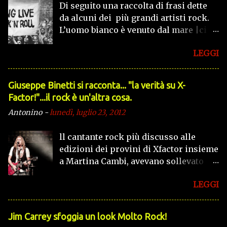
Di seguito una raccolta di frasi dette
da alcuni dei più grandi artisti rock.
L’uomo bianco è venuto dal mare |ci
ha portato dolore e sofferenza |ha
LEGGI
ucciso le nostre tribù e la nostra
religione |ci ha preso la selvaggina
per i suoi bisogni. (Iron Maiden in Run
Giuseppe Binetti si racconta..​. "la verità su X-
To The Hills) Fra il bene e il male c’è
Factor!"​...il rock è un'altra cosa.
una porta, e io l’aprirò! (Jim Morrison)
Antonino
-
lunedì, luglio 23, 2012
Quando saprai che il tuo tempo è
vicino alla fine, allora forse
ll cantante rock più discusso alle
comincerai a capire che la vita
edizioni dei provini di Xfactor insieme
quaggiù non è altro che una strana
a Martina Cambi, avevano sollevato
illusione. (Iron Maiden in Hallowed Be
grandi polemiche, lei vincitrice della
Thy Name) Ricordi quando eri giovane,
LEGGI
55° edizione di Castrocaro, e lui un
| tu splendevi come il sole. | continua
disco nuovo più votato in alcune radio
a brillare diamante pazzo. (Pink Floyd
d'Italia e non solo. Giuseppe Binetti
in Shine On You Crazy Diamond) E se
Jim Carrey sfoggia un look Molto Rock!
vincitore morale lui non ama
ascolti con attenzione | Alla fine