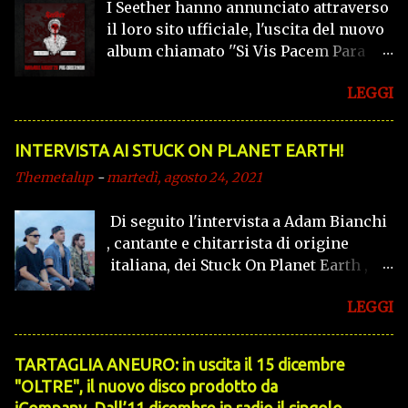
I Seether hanno annunciato attraverso
il loro sito ufficiale, l'uscita del nuovo
album chiamato ''Si Vis Pacem Para
Bellum'' per il 28 Agosto, tramite
LEGGI
Fantasy Records. L'album conterrà 13
tracce. Preannunciato dalla stessa
band come '' un mix primordiale di
INTERVISTA AI STUCK ON PLANET EARTH!
euforia e miseria.
Themetalup
-
martedì, agosto 24, 2021
Di seguito l'intervista a Adam Bianchi
, cantante e chitarrista di origine
italiana, dei Stuck On Planet Earth ,
band canadese che propone un
LEGGI
alternative rock/pop dalle sonorità
anni 90'. TheMetalUp : Ciao Adam,
parlami della tua band... Adam : Ciao
TARTAGLIA ANEURO: in uscita il 15 dicembre
Carmelo, la mia band si chiama Stuck
"OLTRE", il nuovo disco prodotto da
On Planet Earth, veniamo da una città
iCompany. Dall’11 dicembre in radio il singolo