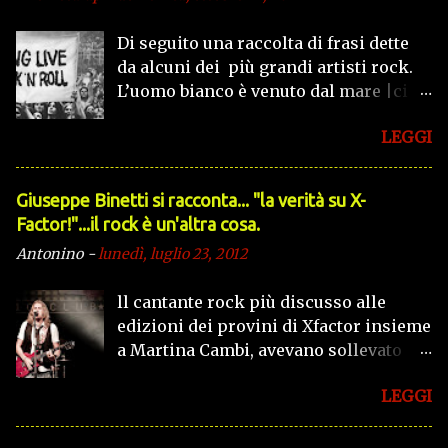
Di seguito una raccolta di frasi dette
da alcuni dei più grandi artisti rock.
L’uomo bianco è venuto dal mare |ci
ha portato dolore e sofferenza |ha
LEGGI
ucciso le nostre tribù e la nostra
religione |ci ha preso la selvaggina
per i suoi bisogni. (Iron Maiden in Run
Giuseppe Binetti si racconta..​. "la verità su X-
To The Hills) Fra il bene e il male c’è
Factor!"​...il rock è un'altra cosa.
una porta, e io l’aprirò! (Jim Morrison)
Antonino
-
lunedì, luglio 23, 2012
Quando saprai che il tuo tempo è
vicino alla fine, allora forse
ll cantante rock più discusso alle
comincerai a capire che la vita
edizioni dei provini di Xfactor insieme
quaggiù non è altro che una strana
a Martina Cambi, avevano sollevato
illusione. (Iron Maiden in Hallowed Be
grandi polemiche, lei vincitrice della
Thy Name) Ricordi quando eri giovane,
LEGGI
55° edizione di Castrocaro, e lui un
| tu splendevi come il sole. | continua
disco nuovo più votato in alcune radio
a brillare diamante pazzo. (Pink Floyd
d'Italia e non solo. Giuseppe Binetti