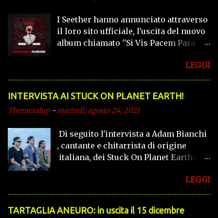
I Seether hanno annunciato attraverso
il loro sito ufficiale, l'uscita del nuovo
album chiamato ''Si Vis Pacem Para
Bellum'' per il 28 Agosto, tramite
LEGGI
Fantasy Records. L'album conterrà 13
tracce. Preannunciato dalla stessa
band come '' un mix primordiale di
INTERVISTA AI STUCK ON PLANET EARTH!
euforia e miseria.
Themetalup
-
martedì, agosto 24, 2021
Di seguito l'intervista a Adam Bianchi
, cantante e chitarrista di origine
italiana, dei Stuck On Planet Earth ,
band canadese che propone un
LEGGI
alternative rock/pop dalle sonorità
anni 90'. TheMetalUp : Ciao Adam,
parlami della tua band... Adam : Ciao
TARTAGLIA ANEURO: in uscita il 15 dicembre
Carmelo, la mia band si chiama Stuck