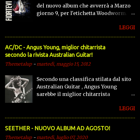
del nuovo album che avverrà a Marzo
Barusso presenta ufficialmente al
giorno 9, per l'etichetta Woodworm.
pubblico il suo nuovo progetto solista
Sarà il quinto album in studio, si
THE PRICE, con il primo singolo “ON
LEGGI
chiamerà ''Fidatevi'' di seguito il video
THE EDGE OF MADNESS” interpretato
della titletrack.
da ENRICO RUGGERI. Una relazione
tormentata può condurre sull’orlo
AC/DC - Angus Young, miglior chitarrista
della follia, dove le emozioni più
secondo la rivista Australian Guitar!
oscure si trasformano in ossessioni,
Themetalup
-
martedì, maggio 15, 2012
fino a rendere labile il confine tra
incubo e realtà. C’è una storia a tinte
Secondo una classifica stilata dal sito
“noir” dietro “ON THE EDGE OF
Australian Guitar , Angus Young
MADNESS”, primo singolo e video con
sarebbe il miglior chitarrista
cui Marco Barusso lancia
australiano di tutti i tempi, mentre
ufficialmente il suo nuovo progetto
LEGGI
vede il fratello Malcolm
solist...
all'undicesimo posto, per quanto
riguarda gli altri potete dare un
SEETHER - NUOVO ALBUM AD AGOSTO!
occhiata a questo link
Themetalup
-
martedì, luglio 07, 2020