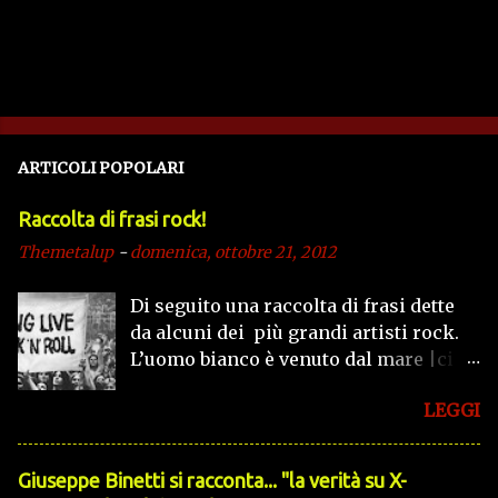
ARTICOLI POPOLARI
Raccolta di frasi rock!
Themetalup
-
domenica, ottobre 21, 2012
Di seguito una raccolta di frasi dette
da alcuni dei più grandi artisti rock.
L’uomo bianco è venuto dal mare |ci
ha portato dolore e sofferenza |ha
LEGGI
ucciso le nostre tribù e la nostra
religione |ci ha preso la selvaggina
per i suoi bisogni. (Iron Maiden in Run
Giuseppe Binetti si racconta..​. "la verità su X-
To The Hills) Fra il bene e il male c’è