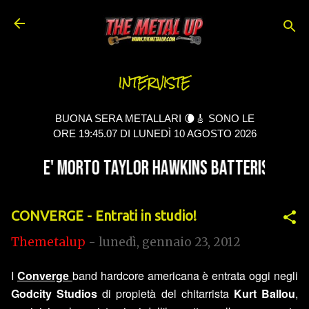
Passa ai contenuti principali
INTERVISTE
BUONA SERA METALLARI 🌘🎸 SONO LE
ORE 19:45.08 DI LUNEDÌ 10 AGOSTO 2026
CONVERGE - Entrati in studio!
Themetalup
-
lunedì, gennaio 23, 2012
I
Converge
band hardcore americana è entrata oggi negli
Godcity Studios
di propietà del chitarrista
Kurt Ballou
,