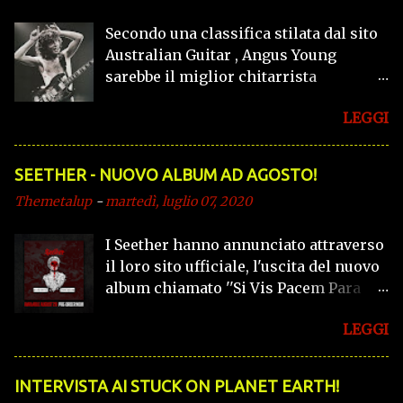
incubo e realtà. C’è una storia a tinte
Secondo una classifica stilata dal sito
“noir” dietro “ON THE EDGE OF
Australian Guitar , Angus Young
MADNESS”, primo singolo e video con
sarebbe il miglior chitarrista
cui Marco Barusso lancia
australiano di tutti i tempi, mentre
ufficialmente il suo nuovo progetto
LEGGI
vede il fratello Malcolm
solist...
all'undicesimo posto, per quanto
riguarda gli altri potete dare un
SEETHER - NUOVO ALBUM AD AGOSTO!
occhiata a questo link
Themetalup
-
martedì, luglio 07, 2020
I Seether hanno annunciato attraverso
il loro sito ufficiale, l'uscita del nuovo
album chiamato ''Si Vis Pacem Para
Bellum'' per il 28 Agosto, tramite
LEGGI
Fantasy Records. L'album conterrà 13
tracce. Preannunciato dalla stessa
band come '' un mix primordiale di
INTERVISTA AI STUCK ON PLANET EARTH!
euforia e miseria.