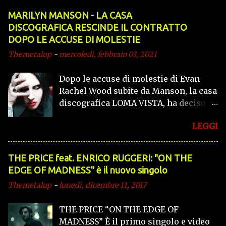
roll...
darà del filo da torcere ad un altro
trasformato in fenomeno mediatico
MARILYN MANSON - LA CASA
mago, in una commedia ambientata a
con oltre un 1.000.000 di
DISCOGRAFICA RESCINDE IL CONTRATTO
Las Vegas . Con lui vedremo Steve
visualizzazioni su YouTube. Ma
DOPO LE ACCUSE DI MOLESTIE
Carell , Olivia Wilde e Steve Buscemi ,
Giuseppe Binetti, quello di tutti i
Themetalup
-
mercoledì, febbraio 03, 2021
diretti da Don Scardino. L’uscita è
giorni, non ha niente a che fare con il
prevista per il 2013 . Ecco alcune foto
personaggio che appare in quel
Dopo le accuse di molestie di Evan
di Carrey... Sponsorizzati qui
provino. Un ragazzo normale, serio,
Rachel Wood subite da Manson, la casa
con le idee molto chiare ed una
discografica LOMA VISTA, ha deciso di
spiccata sensibilità umana e artistica.
interrompere la collaborazione con il
"Hanno montato un filmato distorto
LEGGI
cantante, dichiarando '' Alla luce delle
dalla realtà, non credevo sare...
inquietanti accuse mosse da Evan
Rachel Wood e altre donne nei
THE PRICE feat. ENRICO RUGGERI: "ON THE
confronti di Marilyn Manson, Loma
EDGE OF MADNESS" è il nuovo singolo
Vista interrompe da subito la
Themetalup
-
lunedì, dicembre 11, 2017
promozione dell'ultimo album del
cantante. Abbiamo anche deciso di non
THE PRICE “ON THE EDGE OF
voler più lavorare con Marilyn
MADNESS” È il primo singolo e video
Manson per i suoi futuri progetti".