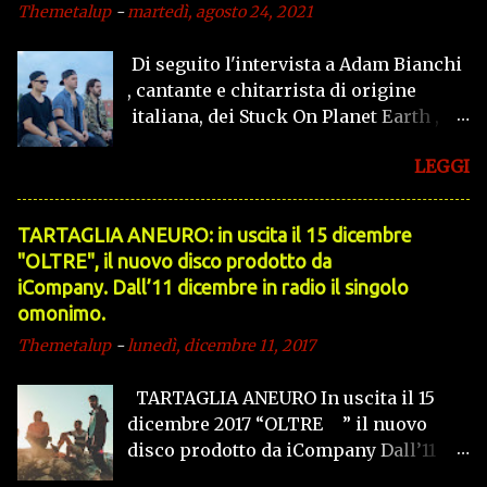
Themetalup
-
martedì, agosto 24, 2021
Di seguito l'intervista a Adam Bianchi
, cantante e chitarrista di origine
italiana, dei Stuck On Planet Earth ,
band canadese che propone un
LEGGI
alternative rock/pop dalle sonorità
anni 90'. TheMetalUp : Ciao Adam,
parlami della tua band... Adam : Ciao
TARTAGLIA ANEURO: in uscita il 15 dicembre
Carmelo, la mia band si chiama Stuck
"OLTRE", il nuovo disco prodotto da
On Planet Earth, veniamo da una città
iCompany. Dall’11 dicembre in radio il singolo
sopra Toronto, siamo cresciuti nei
omonimo.
sobborghi di Vaughan. Abbiamo
Themetalup
-
lunedì, dicembre 11, 2017
iniziato a suonare alle scuole
superiori, dove ci presentavamo
TARTAGLIA ANEURO In uscita il 15
davanti a scuole a caso. Quando
dicembre 2017 “OLTRE ” il nuovo
suonava la campanella a fine giornata,
disco prodotto da iCompany Dall’11
suonavamo per i bambini che
dicembre in radio il singolo omonimo
uscivano, e a volte gli insegnanti