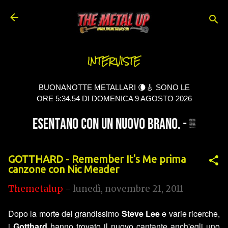
Passa ai contenuti principali
INTERVISTE
BUONANOTTE METALLARI 🌘🎸 SONO LE
ORE 5:34.55 DI DOMENICA 9 AGOSTO 2026
GOTTHARD - Remember It's Me prima
canzone con Nic Meader
Themetalup
-
lunedì, novembre 21, 2011
Dopo la morte del grandissimo
Steve Lee
e varie ricerche,
i
Gotthard
hanno trovato il nuovo cantante anch'egli uno