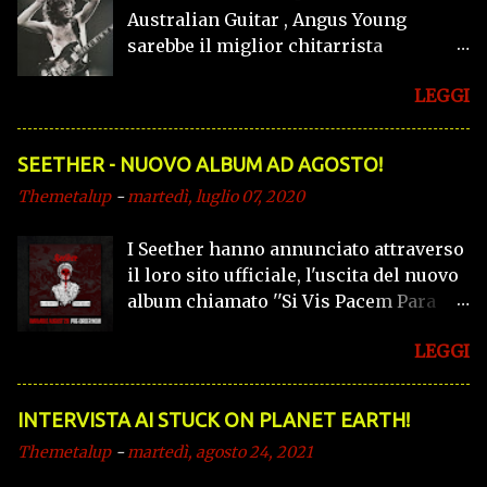
“noir” dietro “ON THE EDGE OF
Australian Guitar , Angus Young
MADNESS”, primo singolo e video con
sarebbe il miglior chitarrista
cui Marco Barusso lancia
australiano di tutti i tempi, mentre
ufficialmente il suo nuovo progetto
LEGGI
vede il fratello Malcolm
solist...
all'undicesimo posto, per quanto
riguarda gli altri potete dare un
SEETHER - NUOVO ALBUM AD AGOSTO!
occhiata a questo link
Themetalup
-
martedì, luglio 07, 2020
I Seether hanno annunciato attraverso
il loro sito ufficiale, l'uscita del nuovo
album chiamato ''Si Vis Pacem Para
Bellum'' per il 28 Agosto, tramite
LEGGI
Fantasy Records. L'album conterrà 13
tracce. Preannunciato dalla stessa
band come '' un mix primordiale di
INTERVISTA AI STUCK ON PLANET EARTH!
euforia e miseria.
Themetalup
-
martedì, agosto 24, 2021