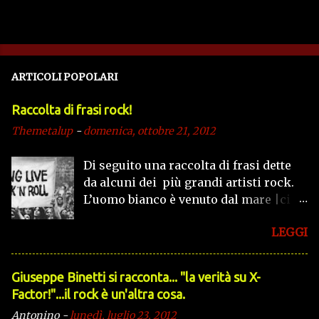
ARTICOLI POPOLARI
Raccolta di frasi rock!
Themetalup
-
domenica, ottobre 21, 2012
Di seguito una raccolta di frasi dette
da alcuni dei più grandi artisti rock.
L’uomo bianco è venuto dal mare |ci
ha portato dolore e sofferenza |ha
LEGGI
ucciso le nostre tribù e la nostra
religione |ci ha preso la selvaggina
per i suoi bisogni. (Iron Maiden in Run
Giuseppe Binetti si racconta..​. "la verità su X-
To The Hills) Fra il bene e il male c’è
Factor!"​...il rock è un'altra cosa.
una porta, e io l’aprirò! (Jim Morrison)
Antonino
-
lunedì, luglio 23, 2012
Quando saprai che il tuo tempo è