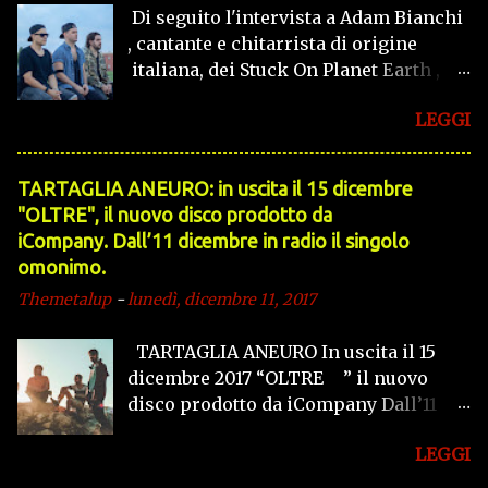
Di seguito l'intervista a Adam Bianchi
, cantante e chitarrista di origine
italiana, dei Stuck On Planet Earth ,
band canadese che propone un
LEGGI
alternative rock/pop dalle sonorità
anni 90'. TheMetalUp : Ciao Adam,
parlami della tua band... Adam : Ciao
TARTAGLIA ANEURO: in uscita il 15 dicembre
Carmelo, la mia band si chiama Stuck
"OLTRE", il nuovo disco prodotto da
On Planet Earth, veniamo da una città
iCompany. Dall’11 dicembre in radio il singolo
sopra Toronto, siamo cresciuti nei
omonimo.
sobborghi di Vaughan. Abbiamo
Themetalup
-
lunedì, dicembre 11, 2017
iniziato a suonare alle scuole
superiori, dove ci presentavamo
TARTAGLIA ANEURO In uscita il 15
davanti a scuole a caso. Quando
dicembre 2017 “OLTRE ” il nuovo
suonava la campanella a fine giornata,
disco prodotto da iCompany Dall’11
suonavamo per i bambini che
dicembre in radio il singolo omonimo
uscivano, e a volte gli insegnanti
LEGGI
Uscirà venerdì 15 dicembre il secondo
chiavano la polizia. Ma è stato anche
disco dei visionari TARTAGLIA
un pò grazie a quello che ci siamo fatti