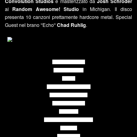
Convolution Studios
e masterizzato da
Josh Schroder
ai
Random Awesome! Studio
in Michigan. Il disco
presenta 10 canzoni prettamente hardcore metal. Special
Guest nel brano ''Echo''
Chad Ruhlig
.
1.Into The Misery
2.The Forgotten
3.Echo
4.The Biggest Infection
5.Accept the good
6.Circle of Crypts
7.Until n.0
8.Embrace your existence
9.Siberia
10.Orphans