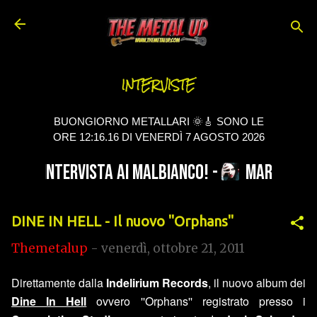
Passa ai contenuti principali
INTERVISTE
BUONGIORNO METALLARI 🌞🎸 SONO LE
ORE 12:16.16 DI VENERDÌ 7 AGOSTO 2026
DINE IN HELL - Il nuovo ''Orphans''
Themetalup
-
venerdì, ottobre 21, 2011
Direttamente dalla
Indelirium Records
, il nuovo album dei
Dine In Hell
ovvero ''Orphans'' registrato presso i