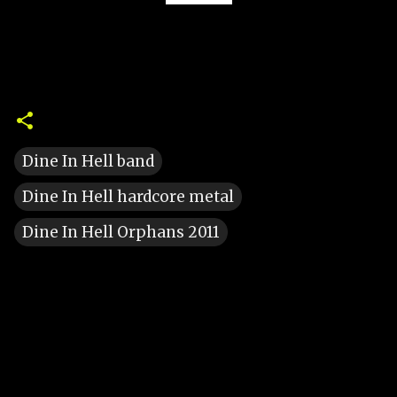
Dine In Hell band
Dine In Hell hardcore metal
Dine In Hell Orphans 2011
C
o
m
m
e