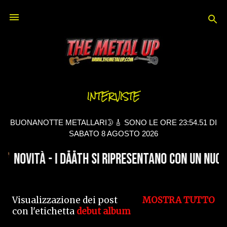
Passa ai contenuti principali
INTERVISTE
BUONANOTTE METALLARI🌛🎸 SONO LE ORE 23:54.51 DI
SABATO 8 AGOSTO 2026
Visualizzazione dei post
MOSTRA TUTTO
P
con l'etichetta
debut album
o