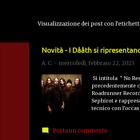
Visualizzazione dei post con l'etichet
P
o
s
Novità - I Dååth si ripresenta
t
A. C.
-
mercoledì, febbraio 22, 2023
Si intitola " No Re
precedentemente co
Roadrunner Records
Sephirot e rapprese
tecnico con l'occas
Kameron e da Sean F
pieno alla loro carr
Posta un commento
Hinderers è uscito
anche realizzati due