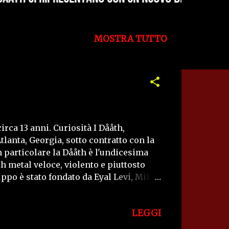
MOSTRA TUTTO
irca 13 anni. Curiosità I Dååth,
anta, Georgia, sotto contratto con la
 particolare la Dååth è l'undicesima
h metal veloce, violento e piuttosto
ruppo è stato fondato da Eyal Levi, Mike
sic di Boston, si dedicano a tempo
è stato pubblicato nel 2004. The
LEGGI
dotto da James Murphy. Sono stati