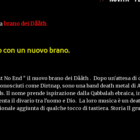
ta
brano dei Dååth
no con un nuovo brano.
st No End " il nuovo brano dei Dååth . Dopo un'attesa di c
nosciuti come Dirtnap, sono una band death metal di Atl
. Il nome prende ispirazione dalla Qabbalah ebraica, in
nta il divario tra l'uomo e Dio. La loro musica è un deat
ionale aggiunta di qualche tocco di tastiera. Storia Il g
arber, che, dopo aver lasciato il Berklee College of Mu
iera musicale. Il loro primo album, intitolato Futility, 
 il 20 marzo 2007 ed è un concept sulla conoscenza pro
 video: il primo, "Festival Mass Soulform", è stato r...