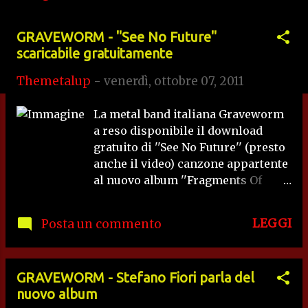
s
GRAVEWORM - ''See No Future''
t
scaricabile gratuitamente
Themetalup
-
venerdì, ottobre 07, 2011
La metal band italiana Graveworm
a reso disponibile il download
gratuito di ''See No Future'' (presto
anche il video) canzone appartente
al nuovo album ''Fragments Of
Death'' che uscirà il 21 Ottobre per
NuclearBlast .
LEGGI
Posta un commento
GRAVEWORM - Stefano Fiori parla del
nuovo album