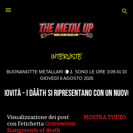
Passa ai contenuti principali
INTERVISTE
BUONANOTTE METALLARI 🌘🎸 SONO LE ORE 3:09.42 DI
GIOVEDÌ 6 AGOSTO 2026
Visualizzazione dei post
MOSTRA TUTTO
P
con l'etichetta
Graveworm
frangments of death
o