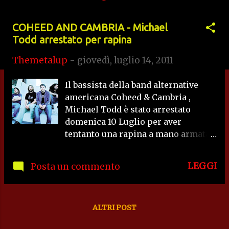
s
COHEED AND CAMBRIA - Michael
t
Todd arrestato per rapina
Themetalup
-
giovedì, luglio 14, 2011
Il bassista della band alternative
americana Coheed & Cambria ,
Michael Todd è stato arrestato
domenica 10 Luglio per aver
tentanto una rapina a mano armata
in quel di Mansfield in
Massachussets, poche ora prima del
LEGGI
Posta un commento
concerto di supporto ai
Soundgarden . Michael sarebbe
andato in una farmacia del posto
con in mano una bomba poi
ALTRI POST
rivelatasi finta, tentando di rubare