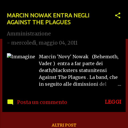
s
MARCIN NOWAK ENTRA NEGLI
t
AGAINST THE PLAGUES
Amministrazione
-
mercoledì, maggio 04, 2011
Marcin 'Novy' Nowak (Behemoth,
Vader ) entra a far parte dei
death/blacksters statunitensi
Against The Plagues . La band, che
in seguito alle dimissioni del
chitarrista Wojtek Lisicki (Lost
Horizon, Luciferion ) ha deciso di
LEGGI
Posta un commento
proseguire con formazione a
quattro, è attualmente al lavoro
sulla realizzazione del secondo
disco in studio presso gli
ALTRI POST